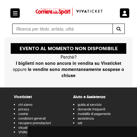
Ricerca
EVENTO AL MOMENTO NON DISPONIBILE
Perchè?
I biglietti non sono ancora in vendita su Vivaticket
oppure
le vendite sono momentaneamente sospese o
chiuse
Vivaticket
Aiuto e Assistenza
chi siamo
guida al servizio
privacy
domande frequenti
cookie
modalità di pagamento
condizioni generali
assistenza
recupero prenotazioni
odr
visualizza ricevuta
fatturazione elettronica
VIVAforVoucher
scelta spettacoli in
abbonamento